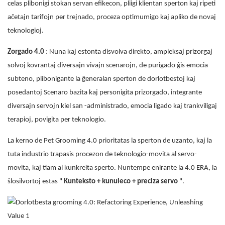
celas plibonigi stokan servan efikecon, pliigi klientan sperton kaj ripeti
aĉetajn tarifojn per trejnado, proceza optimumigo kaj apliko de novaj
teknologioj.
Zorgado 4.0
: Nuna kaj estonta disvolva direkto, ampleksaj prizorgaj
solvoj kovrantaj diversajn vivajn scenarojn, de purigado ĝis emocia
subteno, plibonigante la ĝeneralan sperton de dorlotbestoj kaj
posedantoj Scenaro bazita kaj personigita prizorgado, integrante
diversajn servojn kiel san -administrado, emocia ligado kaj trankviligaj
terapioj, povigita per teknologio.
La kerno de Pet Grooming 4.0 prioritatas la sperton de uzanto, kaj la
tuta industrio trapasis procezon de teknologio-movita al servo-
movita, kaj tiam al kunkreita sperto. Nuntempe enirante la 4.0 ERA, la
ŝlosilvortoj estas "
Kunteksto + kunuleco + preciza servo
".