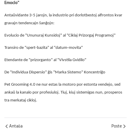
Emocio"
Antaŭvidante 3-5 jarojn, la industrio pri dorlotbestoj alfrontos kvar
gravajn tendencajn ŝanĝojn:
Evolucio de "Ununuraj Kunsidoj" al "Ciklaj Prizorgaj Programoj"
Transiro de "spert-bazita" al "datum-movita"
Etendante de "prizorganto" al "Vivstila Gvidilo"
De "Individua Dispersio" ĝis "Marka Sistemo" Koncentriĝo
Pet Grooming 4.0 ne nur estas la motoro por estonta vendejo, sed
ankaŭ la kanalo por profesiuloj. Tiuj, kiuj sistemigas nun, prosperos
tra merkataj cikloj.
Antaŭa
Poste