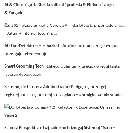
AI & Ciferecigo: la ŝlosila salto al "profesia & Fidinda "zorgo
& Zorgado
Ĉar 2024 ekaperas kiel la "Jaro de AI", dorlotbesta prizorgado eniras
"Datum + Inteligentecon" Era:
AI -Fur -Detekto
: Foto-bazita haŭto/mantelo-analizo generante
prizorgajn rekomendojn
Smart Grooming Tech
: Efikeco-optimumigita ekipaĵo reduktanta
laboran dependecon
Sistemoj de Cifereca Administrado
: Purigaj kaj prizorgaj
registroj + Klientaj Dosieroj + Cikloplano = Normigita Administrado
Estonta Perspektivo: Gajnado kun Prizorgaj Sistemoj "Sano +