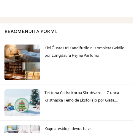
REKOMENDITA POR VI.
Kiel Ĝuste Uzi Kandifuzilojn: Kompleta Gvidilo
por Longdaŭra Hejma Parfumo
Tektona Cedra Korpa Skrubvazo — 7-unca
Kristnaska Temo de Eksfoliaĵo por Glata,
Hidratigita Haŭto: Feri-Aĉeta Gvidilo de Lily
Bath
Kiujn atestilojn devus havi