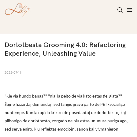
Dorlotbesta Grooming 4.0: Refactoring 
Experience, Unleashing Value
2025-07-11
"Kie via hundo banas?" "Kial la pelto de via kato estas tiel glata?" —
Ŝajne hazardaj demandoj, sed fariĝis grava parto de PET -socialigo
nuntempe. Kun la rapida kresko de posedantoj de dorlotbestoj kaj
plibonigo de dorlotbesto, zorgado ne plu estas ununura puriga ago,
sed serva eniro, kiu reflektas emociojn, sanon kaj vivmanieron.