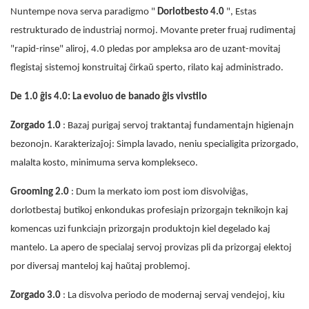
Nuntempe nova serva paradigmo "
Dorlotbesto 4.0
", Estas
restrukturado de industriaj normoj. Movante preter fruaj rudimentaj
"rapid-rinse" aliroj, 4.0 pledas por ampleksa aro de uzant-movitaj
flegistaj sistemoj konstruitaj ĉirkaŭ sperto, rilato kaj administrado.
De 1.0 ĝis 4.0: La evoluo de banado ĝis vivstilo
Zorgado 1.0
: Bazaj purigaj servoj traktantaj fundamentajn higienajn
bezonojn. Karakterizaĵoj: Simpla lavado, neniu specialigita prizorgado,
malalta kosto, minimuma serva komplekseco.
Grooming 2.0
: Dum la merkato iom post iom disvolviĝas,
dorlotbestaj butikoj enkondukas profesiajn prizorgajn teknikojn kaj
komencas uzi funkciajn prizorgajn produktojn kiel degelado kaj
mantelo. La apero de specialaj servoj provizas pli da prizorgaj elektoj
por diversaj manteloj kaj haŭtaj problemoj.
Zorgado 3.0
: La disvolva periodo de modernaj servaj vendejoj, kiu