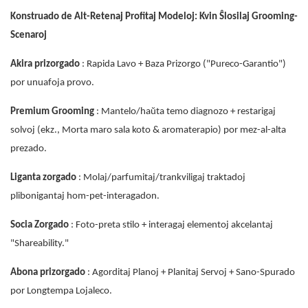
Konstruado de Alt-Retenaj Profitaj Modeloj: Kvin Ŝlosilaj Grooming-
Scenaroj
Akira prizorgado
: Rapida Lavo + Baza Prizorgo ("Pureco-Garantio")
por unuafoja provo.
Premium Grooming
: Mantelo/haŭta temo diagnozo + restarigaj
solvoj (ekz., Morta maro sala koto & aromaterapio) por mez-al-alta
prezado.
Liganta zorgado
: Molaj/parfumitaj/trankviligaj traktadoj
plibonigantaj hom-pet-interagadon.
Socia Zorgado
: Foto-preta stilo + interagaj elementoj akcelantaj
"Shareability."
Abona prizorgado
: Agorditaj Planoj + Planitaj Servoj + Sano-Spurado
por Longtempa Lojaleco.