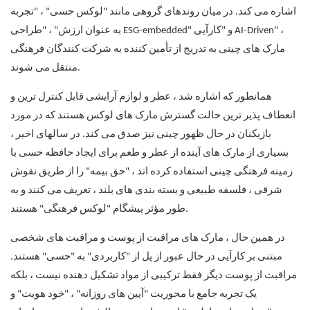
اشاره می کند. در میان روندهای گروهی مانند "لوکس حسی" ، "تجربه
به عنوان ارزش" ، "طراحی ESG-embedded" و "کارآیی AI-Driven" ،
مارک های چینی به تدریج از تأمین کننده به شرکت کنندگان فرهنگی
منتقل می شوند.
همانطور که اشاره شد ، عطر و لوازم آرایشی قابل کنترل ترین و
انعطاف پذیر ترین حالت گسترش مارک های لوکس هستند که در مورد
بازیکنان در حال ظهور چینی نیز صدق می کند. در سالهای اخیر ،
بسیاری از مارک های آینده از عطر و طعم برای ایجاد حافظه حسی با
زمینه فرهنگی چینی استفاده کرده اند ، "حق بیمه" را از طریق نقوش
شرقی ، فلسفه طبیعی و بسته بندی های بلند ، تعریف می کنند و به
طور مؤثر پیشگام "لوکس فرهنگی" هستند.
در همین حال ، مارک های مراقبت از پوست و مراقبت های شخصی
مبتنی بر کارآیی در حال عبور از پل از "کاربردی" به "حسی" هستند.
مراقبت از پوست دیگر فقط ترکیبی از مواد تشکیل دهنده نیست ، بلکه
یک تجربه جامع با محوریت "آیین های روزانه" ، "خود هویت" و