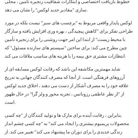
خطوط بازیافت اختصاصی و ابتکارات شفافیت زنجیره تأمین ، محلی
سازی "مقادیر جدید لوکس" را نشان می دهد.
لوکس پایدار واقعی مربوط به "برچسب های سبز" نیست بلکه در مورد
طراحی تفکر برای "کاهش پیچیدگی ، بهره وری افزایش یافته و سازگار
با محیط زیست" از ابتدا این امر جهت روشنی را برای زنجیره تأمین
چین مطرح می کند: برای ساختن "سیستم های سازنده مسئول" که
انتظارات مشتری حق بیمه را با هزینه های مناسب ملاقات می کند.
شاید مهمترین مکاشفه این باشد که رقابت لوکس مسابقه ای از
آرزوهای فرهنگی است. از آنجا که مصرف کنندگان جهانی به تدریج
علاقه خود را به مصرف آشکار از دست می دهند ، اخلاق جدید لوکس
از "از نظر عاطفی رزونانس ، تجربه محور و ولز گرا" در حال ظهور
است.
بنابراین ، رقابت آینده برای مارک ها و تولید کنندگان از "چه کسی
محصولات پریمیوم بیشتری را ایجاد می کند" به "چه کسی چشم انداز
زندگی جدیدی را برای دوران ما پیشنهاد می کند" تغییر می کند. از