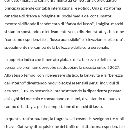
del lusso) rilasciato congiuntamente da
KPMG
, una delle quattro
principali aziende contabili internazionali e
Potloc
, Una piattaforma
canadese di ricerca e indagine sui social media dei consumatori,
mentre si diffonde il sentimento di "fatica del lusso", i migliori marchi
si stanno spostando collettivamente verso direzioni strategiche come
"consumo esperienziale", "lusso accessibile" e "elevazione della cura",
specialmente nel campo della bellezza e della cura personale.
Il rapporto indica che il mercato globale della bellezza e della cura
personale premium dovrebbe raddoppiare la crescita entro il 2027.
Allo stesso tempo, con il benessere olistico, la longevità e la "bellezza
dall'interno" diventando nuovi bisogni essenziali per gli individui di
alta rete, "Luxury sensoriale" sta sostituendo la dipendenza passata
dai loghi del marchio e consumano consumi, diventando un nuovo
campo di battaglia per la competizione di marchi di lusso.
In questa trasformazione, la fragranza e i cosmetici svolgono tre ruoli
chiave: Gateway di acquisizione del traffico, piattaforma esperienziale