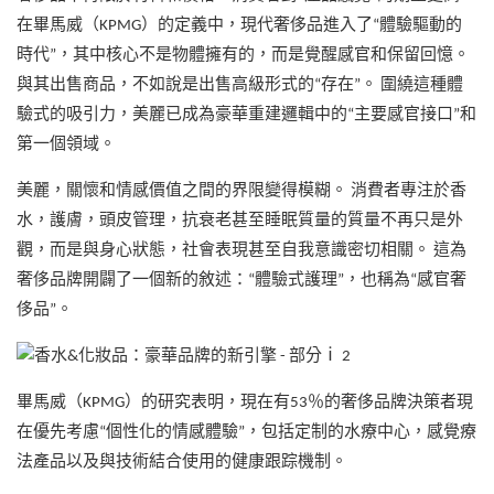
在畢馬威（KPMG）的定義中，現代奢侈品進入了“體驗驅動的
時代”，其中核心不是物體擁有的，而是覺醒感官和保留回憶。
與其出售商品，不如說是出售高級形式的“存在”。 圍繞這種體
驗式的吸引力，美麗已成為豪華重建邏輯中的“主要感官接口”和
第一個領域。
美麗，關懷和情感價值之間的界限變得模糊。 消費者專注於香
水，護膚，頭皮管理，抗衰老甚至睡眠質量的質量不再只是外
觀，而是與身心狀態，社會表現甚至自我意識密切相關。 這為
奢侈品牌開闢了一個新的敘述：“體驗式護理”，也稱為“感官奢
侈品”。
畢馬威（KPMG）的研究表明，現在有53％的奢侈品牌決策者現
在優先考慮“個性化的情感體驗”，包括定制的水療中心，感覺療
法產品以及與技術結合使用的健康跟踪機制。