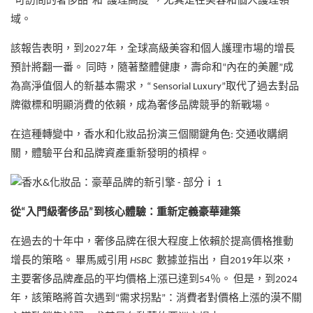
“可訪問的奢侈品”和“護理高度”，尤其是在美容和個人護理領
域。
該報告表明，到2027年，全球高級美容和個人護理市場的增長
預計將翻一番。 同時，隨著整體健康，壽命和“內在的美麗”成
為高淨值個人的新基本需求，“ Sensorial Luxury”取代了過去對品
牌徽標和明顯消費的依賴，成為奢侈品牌競爭的新戰場。
在這種轉變中，香水和化妝品扮演三個關鍵角色: 交通收購網
關，體驗平台和品牌資產重新發明的槓桿。
從“入門級奢侈品”到核心體驗：重新定義豪華建築
在過去的十年中，奢侈品牌在很大程度上依賴於提高價格推動
增長的策略。 畢馬威引用
HSBC
數據並指出，自2019年以來，
主要奢侈品牌產品的平均價格上漲已達到54％。 但是，到2024
年，該策略將首次遇到“需求拐點”：消費者對價格上漲的漠不關