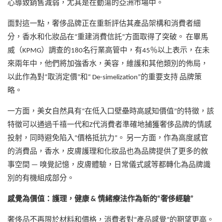
心導致銷售減弱，尤其是在動蕩的亞洲市場中。
面對這一點，奢侈品牌正在重新評估其產品架構和消費者細
分，香水和化妝品在“重建消費信託”方面取得了突破。 在畢馬
威（KPMG）調查的180名行業高管中，有45％以上表示，在未
來兩年中，他們將加強香水，美容，維護和其他類別的佈局，
以此作為對“取消定價”和“ De-simelization”的重要支持 品牌策
略。
一方面，美女自然具有“在低入口壁壘時高感知價值”的特徵，該
特徵可以通過千禧一代和Z代消費者準確地捕獲奢侈品牌的情感
投射，同時避免陷入“價格抵抗力”。 另一方面，作為高度感官
的消費品，香水，皮膚護理和化妝品也為品牌提供了更多的敘
事空間 — 嗅覺記憶，皮膚體驗，日常儀式感等都轉化為品牌識
別的有機組成部分。
感覺為價值：護理，健康 & 情緒療法作為新的“奢侈經驗”
奢侈品不再限於材料和價格，消費者對“產品感覺”的期望更高。