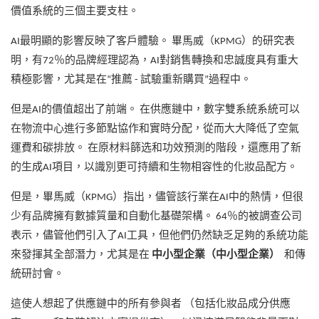
價值系統的三個主要支柱。
AI最明顯的影響反映了客戶體驗。 畢馬威（KPMG）的研究表
明，有72％的品牌經理認為，AI對銷售轉換和忠誠度具有重大
積極影響，尤其是在“推薦 - 試驗重新購買”過程中。
但是AI的價值超出了前端。 在供應鏈中，數字雙系統系統可以
在物流中心進行多節點協作和實時分配，從而大大降低了空氣
運費和碳排放。 在原材料篩选和功效預測的階段，還應用了新
的生成AI項目，以識別更可持續和生物相容性的化妝品配方。
但是，畢馬威（KPMG）指出，儘管該行業在AI中的熱情，但很
少有品牌擁有數據質量和自動化基礎架構。 64％的被調查公司
表示，儘管他們引入了AI工具，但他們仍然缺乏足夠的系統功能
來發揮其全部潛力，尤其是在
中小型企業（中小型企業）
和傳
統研討會。
這使人想起了供應鏈中的所有參與者 （包括化妝品成分供應