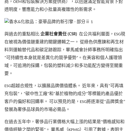
商，OEM和包裝解決方案提供商），以迅速滿足智能背景下對
透明度，響應能力和小批量高複雜性的新需求。
與過去的重點相比
企業社會責任 (CSR)
在公共福利層面，ESG現
在被視為價值鏈重建的關鍵邏輯之一。 從綠色供應鍊和再生材
料到運輸替代品和碳足跡跟踪，畢馬威會計師事務所明確指出
“可持續性本身就是差異化的競爭優勢”。在美容和個人護理領
域，可追溯的採購，包裝的塑料減少和多功能配方變得至關重
要。
ESG超越合規性，以擴展品牌價值體系。 近年來，具有“可再填
充包裝”，“碳中性工廠”和“基於植物的成分”等標籤的產品優於
客戶的偏好和回購率。 可以預見的是，ESG將逐漸從“品牌獎金”
發展為奢侈品球員的市場必需品。
在過去五年中，奢侈品行業價格大幅上漲的結果是“價格感知和
價值經驗之間的緊張”。 畢馬威（KPMG）引用了數據，表明主